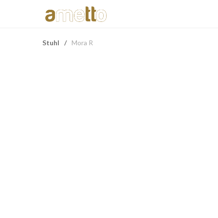
Stuhl
/
Mora R