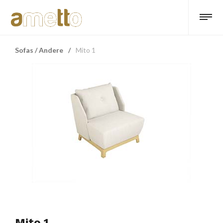
Sofas / Andere
/
Mito 1
Mito 1