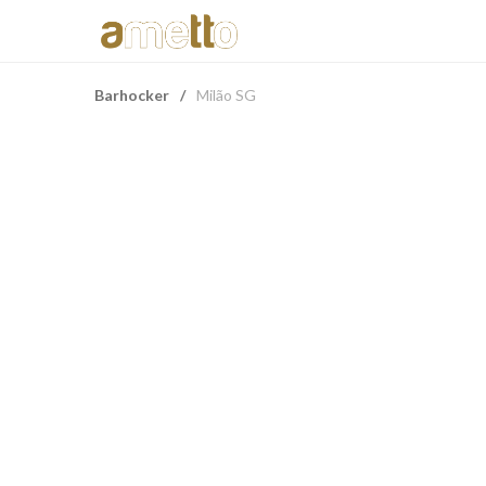
Barhocker
/
Milão SG