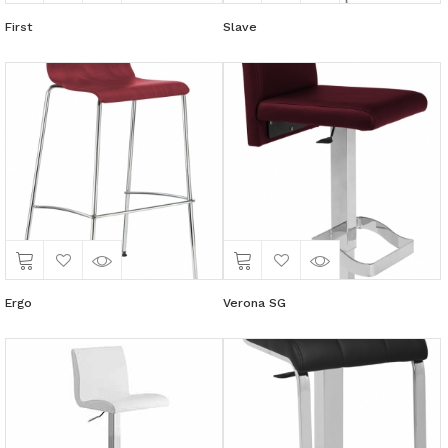
First
Slave
Ergo
Verona SG